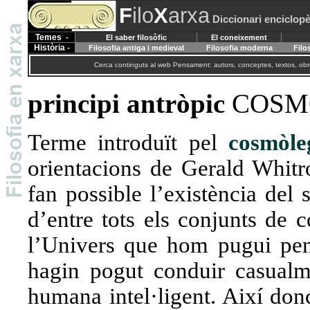
F
ilo
X
arxa
Diccionari enciclopè
Temes
-
El saber filosòfic
El coneixement
Història
-
Filosofia antiga i medieval
Filosofia moderna
Filo
Cerca continguts al web Pensament: autors, conceptes, textos, obre
principi antròpic
COSM
Terme introduït pel
cosmòle
orientacions de Gerald Whitr
fan possible l’existència del 
d’entre tots els conjunts de 
l’Univers que hom pugui pens
hagin pogut conduir casualm
humana intel·ligent. Així donc