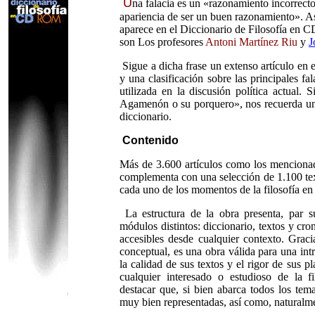
U
na falacia es un «razonamiento incorrect
apariencia de ser un buen razonamiento». As
aparece en el Diccionario de Filosofía en
son Los profesores
Antoni Martínez Riu
y
J
Sigue a dicha frase un extenso artículo en e
y una clasificación sobre las principales fal
utilizada en la discusión política actual.
Agamenón o su porquero», nos recuerda uno
diccionario.
Contenido
Más de 3.600 artículos como los mencionad
complementa con una selección de 1.100 tex
cada uno de los momentos de la filosofía en 
La estructura de la obra presenta, par su
módulos distintos: diccionario, textos y cr
accesibles desde cualquier contexto. Graci
conceptual, es una obra válida para una intr
la calidad de sus textos y el rigor de sus p
cualquier interesado o estudioso de la f
destacar que, si bien abarca todos los temas
muy bien representadas, así como, naturalme