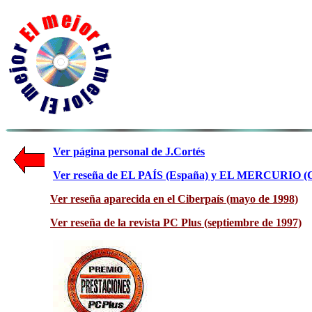
Ver página personal de J.Cortés
Ver reseña de EL PAÍS (España) y EL MERCURIO (C
Ver reseña aparecida en el Ciberpaís (mayo de 1998)
Ver reseña de la revista PC Plus (septiembre de 1997)