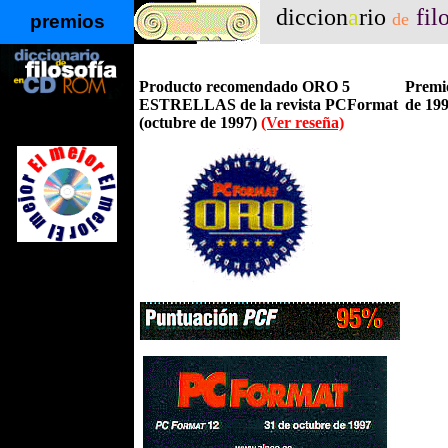
diccion
a
rio
fil
de
premios
Producto recomendado ORO 5
Premio
ESTRELLAS de la revista PCFormat
de 199
(octubre de 1997)
(Ver reseña)