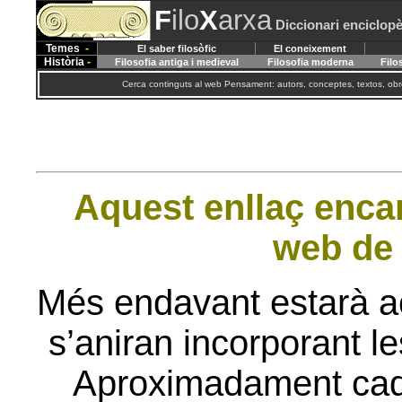
F
ilo
X
arxa
Diccionari enciclopè
Temes
-
El saber filosòfic
El coneixement
Història
-
Filosofia antiga i medieval
Filosofia moderna
Filo
Cerca continguts al web Pensament: autors, conceptes, textos, obre
Aquest enllaç encar
web de 
Més endavant estarà ac
s’aniran incorporant l
Aproximadament cad