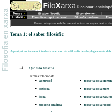
F
ilo
X
arxa
Diccionari enciclopè
Temes
-
El saber filosòfic
El coneixement
Història
-
Filosofia antiga i medieval
Filosofia moderna
Filo
Cerca continguts al web Pensament: autors, conceptes, textos, obre
Tema 1: el saber filosòfic
Aquest primer tema ens introdueix en el món de la filosofia i es desplega a través dels 
1.1
Què és la filosofia
Termes relacionats
admiració
filosofia de la identit
estètica
filosofia de la ment
ètica
filosofia de la natura
filosofia analítica
filosofia de la religió