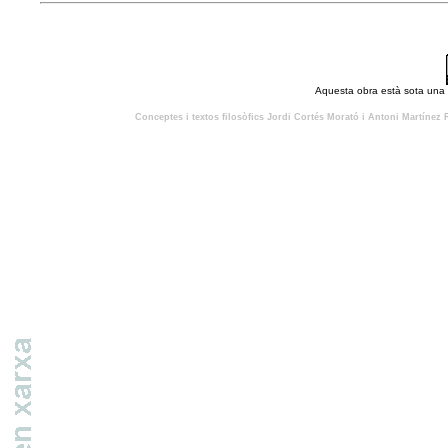
Aquesta obra està sota una
Conceptes i textos filosòfics
Jordi Cortés Morató
i Antoni Martínez R