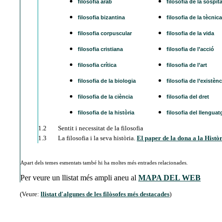
filosofia àrab
filosofia de la sospit
filosofia bizantina
filosofia de la tècnica
filosofia corpuscular
filosofia de la vida
filosofia cristiana
filosofia de l’acció
filosofia crítica
filosofia de l’art
filosofia de la biologia
filosofia de l’existènc
filosofia de la ciència
filosofia del dret
filosofia de la història
filosofia del llenguat
1.2
Sentit i necessitat de la filosofia
1.3
La filosofia i la seva història.
El paper de la dona a la Històri
Apart dels temes esmentats també hi ha moltes més entrades relacionades.
Per veure un llistat més ampli aneu al
MAPA DEL WEB
(Veure:
llistat d'algunes de les filòsofes més destacades
)