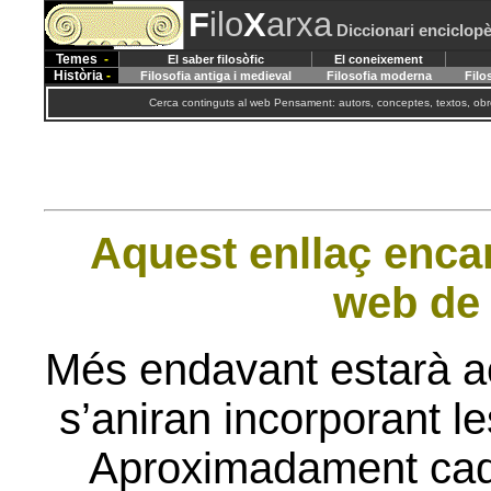
F
ilo
X
arxa
Diccionari enciclopè
Temes
-
El saber filosòfic
El coneixement
Història
-
Filosofia antiga i medieval
Filosofia moderna
Filo
Cerca continguts al web Pensament: autors, conceptes, textos, obre
Aquest enllaç encar
web de 
Més endavant estarà ac
s’aniran incorporant l
Aproximadament cad