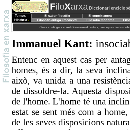
F
ilo
X
arxa
Diccionari enciclopè
Temes
-
El saber filosòfic
El coneixement
Història
-
Filosofia antiga i medieval
Filosofia moderna
Filo
Cerca continguts al web Pensament: autors, conceptes, textos, obre
Immanuel Kant:
insociab
Entenc en aquest cas per ant
homes, és a dir, la seva inclin
això, va unida a una resistèn
de dissoldre-la. Aquesta disposi
de l'home. L'home té una incli
estat se sent més com a home, 
de les seves disposicions natur