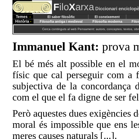
F
ilo
X
arxa
Diccionari enciclopè
Temes
-
El saber filosòfic
El coneixement
Història
-
Filosofia antiga i medieval
Filosofia moderna
Filo
Cerca continguts al web Pensament: autors, conceptes, textos, obre
Immanuel Kant:
prova m
El bé més alt possible en el mó
físic que cal perseguir com a f
subjectiva de la concordança 
com el que el fa digne de ser fel
Però aquestes dues exigències de 
moral és impossible que ens le
meres causes naturals [...].