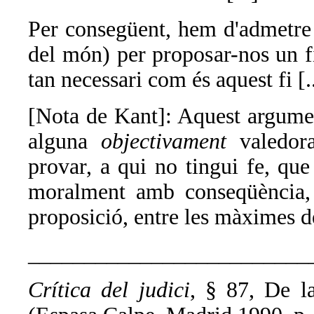
Per consegüent, hem d'admetre
del món) per proposar-nos un fi
tan necessari com és aquest fi [.
[Nota de Kant]: Aquest argume
alguna
objectivament
valedor
provar, a qui no tingui fe, qu
moralment amb conseqüència
proposició, entre les màximes de
_________________________
Crítica del judici
, §
87, De l