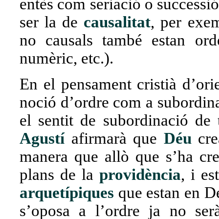
entès com seriació o successió
ser la de
causalitat
, per exem
no causals també estan orde
numèric, etc.).
En el pensament cristià d’orie
noció d’ordre com a subordinac
el sentit de subordinació de 
Agustí
afirmarà que
Déu
cre
manera que allò que s’ha cre
plans de la
providència
, i e
arquetípiques
que estan en Dé
s’oposa a l’ordre ja no ser