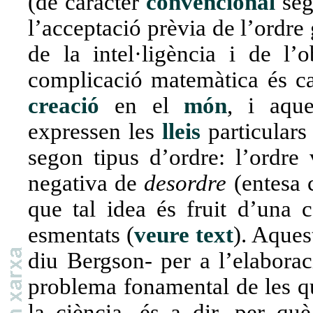
(de caràcter
convencional
seg
l’acceptació prèvia de l’ordre 
de la intel·ligència i de l’
complicació matemàtica és cap
creació
en el
món
, i aqu
expressen les
lleis
particulars
segon tipus d’ordre: l’ordre 
negativa de
desordre
(entesa
que tal idea és fruit d’una c
esmentats (
veure text
). Aques
diu Bergson- per a l’elabora
problema fonamental de les qu
la ciència, és a dir, per qu