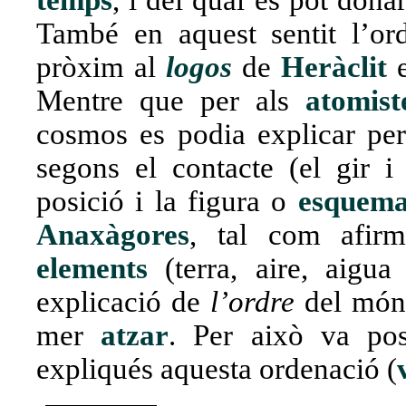
temps
, i del qual es pot dona
També en aquest sentit l’o
pròxim al
logos
de
Heràclit
e
Mentre que per als
atomist
cosmos es podia explicar per
segons el contacte (el gir i
posició i la figura o
esquem
Anaxàgores
, tal com afirm
elements
(terra, aire, aigua
explicació de
l’ordre
del món,
mer
atzar
. Per això va pos
expliqués aquesta ordenació (