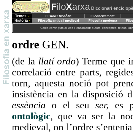
F
ilo
X
arxa
Diccionari enciclopè
Temes
-
El saber filosòfic
El coneixement
Història
-
Filosofia antiga i medieval
Filosofia moderna
Filo
Cerca continguts al web Pensament: autors, conceptes, textos, obre
ordre
GEN.
(de la
llatí ordo
) Terme que i
correlació entre parts, regid
torn, aquesta noció pot pren
insistència en la disposició 
essència
o el seu
ser,
es p
ontològic
, que va ser la no
medieval, on l’ordre s’enteni