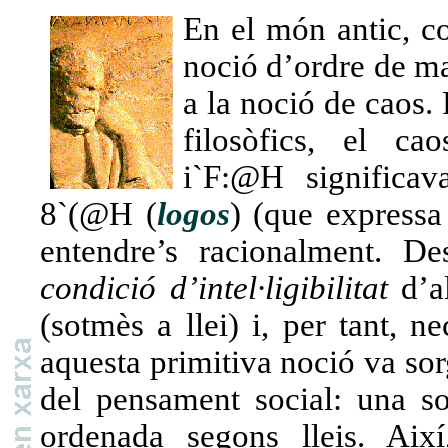
En el món antic, c
noció d’ordre de m
a la noció de caos.
filosòfics, el c
i`F:@H
significav
8`(@H
(
logos
) (que expressa
entendre’s racionalment. De
condició d’intel·ligibilitat
d’al
(sotmès a llei) i, per tant, n
aquesta primitiva noció va so
del pensament social: una soc
ordenada segons lleis. Així