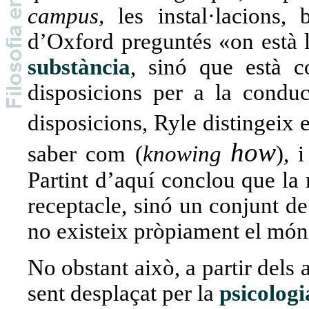
campus,
les instal·lacions, b
d’Oxford preguntés «on està l
substància
, sinó que està c
disposicions per a la conduct
disposicions, Ryle distingeix e
how
saber com (
knowing
), 
Partint d’aquí conclou que la
receptacle, sinó un conjunt de
no existeix pròpiament el món
No obstant això, a partir dels
sent desplaçat per la
psicologi