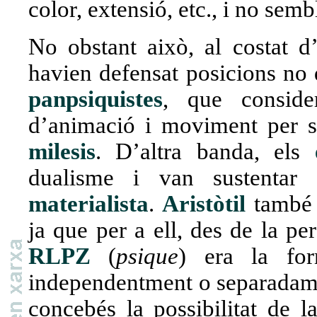
color, extensió, etc., i no sem
No obstant això, al costat d’
havien defensat posicions no 
panpsiquistes
, que consid
d’animació i moviment per si
milesis
. D’altra banda, els
dualisme i van sustenta
materialista
.
Aristòtil
també e
ja que per a ell, des de la pe
RLP
Z
(
psique
) era la fo
independentment o separadamen
concebés la possibilitat de l